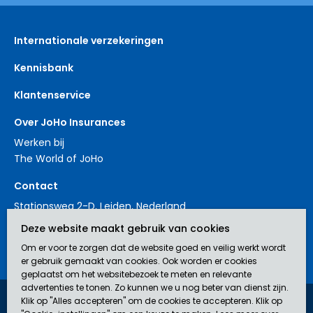
Internationale verzekeringen
Kennisbank
Klantenservice
Over JoHo Insurances
Werken bij
The World of JoHo
Contact
Stationsweg 2-D, Leiden, Nederland
+31 88 3214561
Deze website maakt gebruik van cookies
contact@johoinsurances.org
Om er voor te zorgen dat de website goed en veilig werkt wordt
er gebruik gemaakt van cookies. Ook worden er cookies
geplaatst om het websitebezoek te meten en relevante
advertenties te tonen. Zo kunnen we u nog beter van dienst zijn.
Klik op "Alles accepteren" om de cookies te accepteren. Klik op
JoHo Insurances is een door de AFM erkend bemiddelaar (nr.