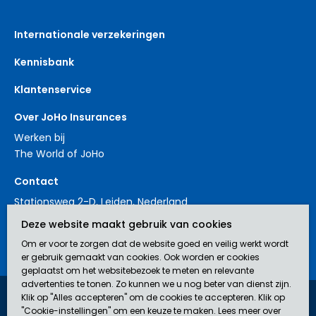
Internationale verzekeringen
Kennisbank
Klantenservice
Over JoHo Insurances
Werken bij
The World of JoHo
Contact
Stationsweg 2-D, Leiden, Nederland
+31 88 3214561
Deze website maakt gebruik van cookies
contact@johoinsurances.org
Om er voor te zorgen dat de website goed en veilig werkt wordt
er gebruik gemaakt van cookies. Ook worden er cookies
geplaatst om het websitebezoek te meten en relevante
advertenties te tonen. Zo kunnen we u nog beter van dienst zijn.
Klik op "Alles accepteren" om de cookies te accepteren. Klik op
JoHo Insurances is een door de AFM erkend bemiddelaar (nr.
"Cookie-instellingen" om een keuze te maken. Lees meer over
12043929) in verzekeringen.