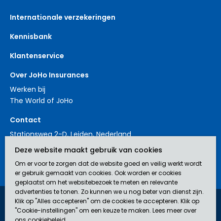
Internationale verzekeringen
Kennisbank
Klantenservice
Over JoHo Insurances
Werken bij
The World of JoHo
Contact
Stationsweg 2-D, Leiden, Nederland
+31 88 3214561
Deze website maakt gebruik van cookies
contact@johoinsurances.org
Om er voor te zorgen dat de website goed en veilig werkt wordt
er gebruik gemaakt van cookies. Ook worden er cookies
geplaatst om het websitebezoek te meten en relevante
advertenties te tonen. Zo kunnen we u nog beter van dienst zijn.
Klik op "Alles accepteren" om de cookies te accepteren. Klik op
JoHo Insurances is een door de AFM erkend bemiddelaar (nr.
"Cookie-instellingen" om een keuze te maken. Lees meer over
12043929) in verzekeringen.
ons
cookiebeleid
.