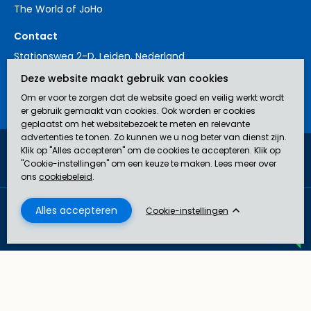
The World of JoHo
Contact
Stationsweg 2-D, Leiden, Nederland
+31 88 3214561
Deze website maakt gebruik van cookies
contact@johoinsurances.org
Om er voor te zorgen dat de website goed en veilig werkt wordt
er gebruik gemaakt van cookies. Ook worden er cookies
geplaatst om het websitebezoek te meten en relevante
advertenties te tonen. Zo kunnen we u nog beter van dienst zijn.
Klik op "Alles accepteren" om de cookies te accepteren. Klik op
JoHo Insurances is een door de AFM erkend bemiddelaar (nr.
"Cookie-instellingen" om een keuze te maken. Lees meer over
12043929) in verzekeringen.
ons
cookiebeleid
.
Disclaimer
Privacyverklaring
Algemene Voorwaarden
Cookie beleid
Cookie-instellingen
© 2026 JoHo Insurances
U kunt hier uw vragen stellen. U kunt onderin dit
venster kiezen voor contact via WhatsApp of
E-mail
.