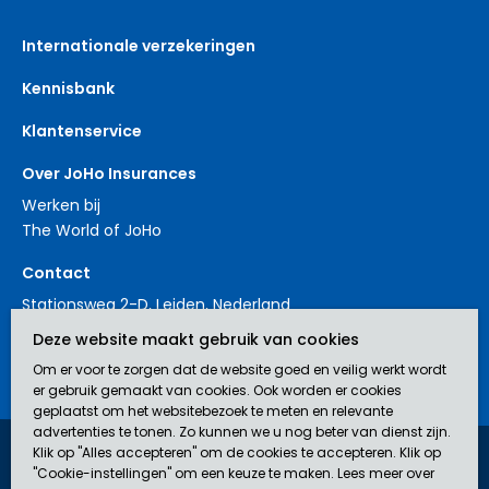
Internationale verzekeringen
Kennisbank
Klantenservice
Over JoHo Insurances
Werken bij
The World of JoHo
Contact
Stationsweg 2-D, Leiden, Nederland
+31 88 3214561
Deze website maakt gebruik van cookies
contact@johoinsurances.org
Om er voor te zorgen dat de website goed en veilig werkt wordt
er gebruik gemaakt van cookies. Ook worden er cookies
geplaatst om het websitebezoek te meten en relevante
advertenties te tonen. Zo kunnen we u nog beter van dienst zijn.
Klik op "Alles accepteren" om de cookies te accepteren. Klik op
JoHo Insurances is een door de AFM erkend bemiddelaar (nr.
"Cookie-instellingen" om een keuze te maken. Lees meer over
12043929) in verzekeringen.