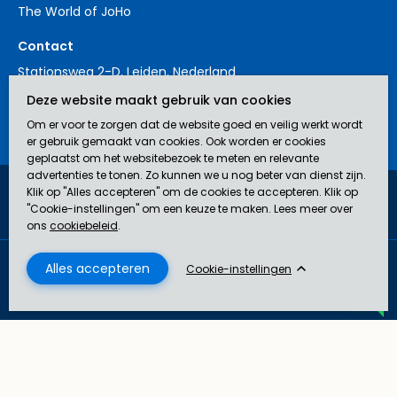
The World of JoHo
Contact
Stationsweg 2-D, Leiden, Nederland
+31 88 3214561
Deze website maakt gebruik van cookies
contact@johoinsurances.org
Om er voor te zorgen dat de website goed en veilig werkt wordt
er gebruik gemaakt van cookies. Ook worden er cookies
geplaatst om het websitebezoek te meten en relevante
advertenties te tonen. Zo kunnen we u nog beter van dienst zijn.
Klik op "Alles accepteren" om de cookies te accepteren. Klik op
JoHo Insurances is een door de AFM erkend bemiddelaar (nr.
"Cookie-instellingen" om een keuze te maken. Lees meer over
12043929) in verzekeringen.
ons
cookiebeleid
.
Disclaimer
Privacyverklaring
Algemene Voorwaarden
Cookie beleid
Cookie-instellingen
© 2026 JoHo Insurances
U kunt hier uw vragen stellen. U kunt onderin dit
venster kiezen voor contact via WhatsApp of
E-mail
.