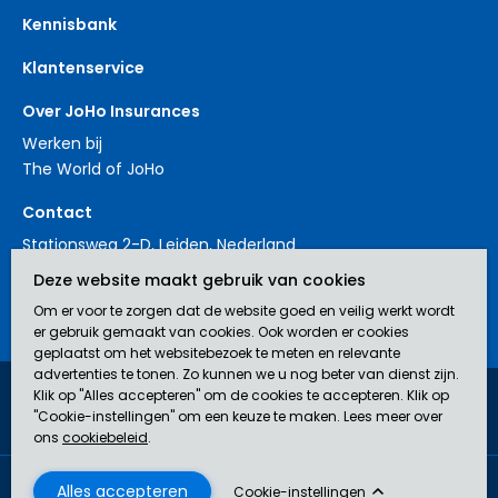
Kennisbank
Klantenservice
Over JoHo Insurances
Werken bij
The World of JoHo
Contact
Stationsweg 2-D, Leiden, Nederland
+31 88 3214561
Deze website maakt gebruik van cookies
contact@johoinsurances.org
Om er voor te zorgen dat de website goed en veilig werkt wordt
er gebruik gemaakt van cookies. Ook worden er cookies
geplaatst om het websitebezoek te meten en relevante
advertenties te tonen. Zo kunnen we u nog beter van dienst zijn.
Klik op "Alles accepteren" om de cookies te accepteren. Klik op
JoHo Insurances is een door de AFM erkend bemiddelaar (nr.
"Cookie-instellingen" om een keuze te maken. Lees meer over
12043929) in verzekeringen.
ons
cookiebeleid
.
Disclaimer
Privacyverklaring
Algemene Voorwaarden
Cookie beleid
Cookie-instellingen