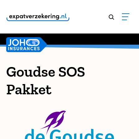
Klanten geven onze dienstverlening een
9,8
Goudse SOS
Pakket