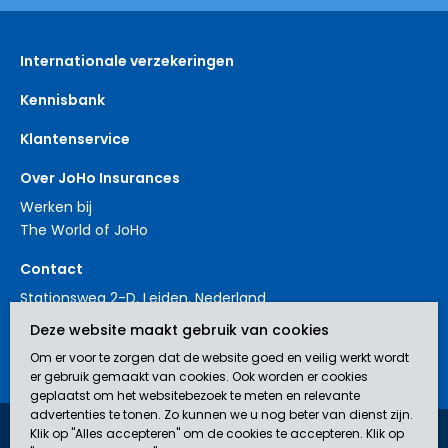
Internationale verzekeringen
Kennisbank
Klantenservice
Over JoHo Insurances
Werken bij
The World of JoHo
Contact
Stationsweg 2-D, Leiden, Nederland
+31 88 3214561
Deze website maakt gebruik van cookies
contact@johoinsurances.org
Om er voor te zorgen dat de website goed en veilig werkt wordt
er gebruik gemaakt van cookies. Ook worden er cookies
geplaatst om het websitebezoek te meten en relevante
advertenties te tonen. Zo kunnen we u nog beter van dienst zijn.
Klik op "Alles accepteren" om de cookies te accepteren. Klik op
JoHo Insurances is een door de AFM erkend bemiddelaar (nr.