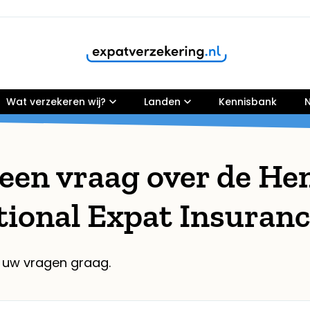
Wat verzekeren wij?
Klanten geven onze dienstverlening een
Landen
9,8
Kennisbank
N
 een vraag over de He
tional Expat Insuran
 uw vragen graag.