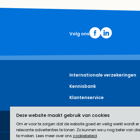
Volg ons
Internationale verzekeringen
Kennisbank
Klantenservice
Deze website maakt gebruik van cookies
Om er voor te zorgen dat de website goed en veilig werkt wordt 
JoHo Insurances is een door de AFM erkend bemiddelaar (nr. 12
relevante advertenties te tonen. Zo kunnen we u nog beter van dien
te maken. Lees meer over ons
cookiebeleid
.