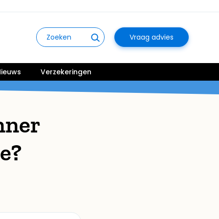
Vraag advies
ieuws
Verzekeringen
nner
ce?