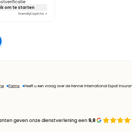
otverificatie
lik om te starten
Friendly
Captcha ⇗
me
Forms
Heeft u een vraag over de Henner International Expat Insura
anten geven onze dienstverlening een
9,8