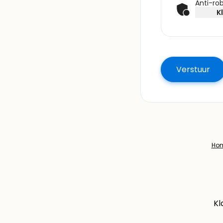
Anti-rob
K
Ho
Kl