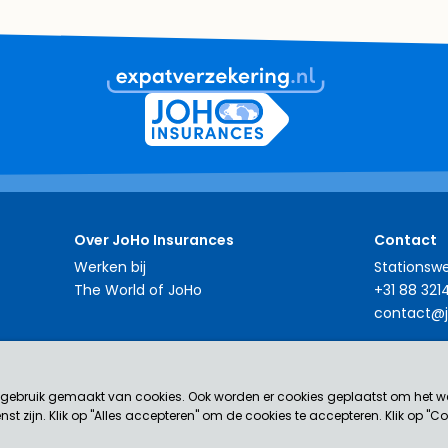
Over JoHo Insurances
Contact
Werken bij
Stationswe
The World of JoHo
+31 88 321
contact@j
er gebruik gemaakt van cookies. Ook worden er cookies geplaatst om het w
043929) in verzekeringen.
st zijn. Klik op "Alles accepteren" om de cookies te accepteren. Klik op "C